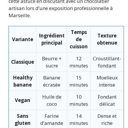
cette astuce en discutant avec un chocolatier
artisan lors d’une exposition professionnelle à
Marseille.
Temps
Ingrédient
Texture
Variante
de
principal
obtenue
cuisson
Beurre +
12
Croustillant-
Classique
sucre
minutes
fondant
Healthy
Banane
15
Moelleux
banane
écrasée
minutes
intense
Huile de
10
Fondant
Vegan
coco
minutes
délicat
Sans
Farine
14
Dense et
gluten
d’amande
minutes
riche